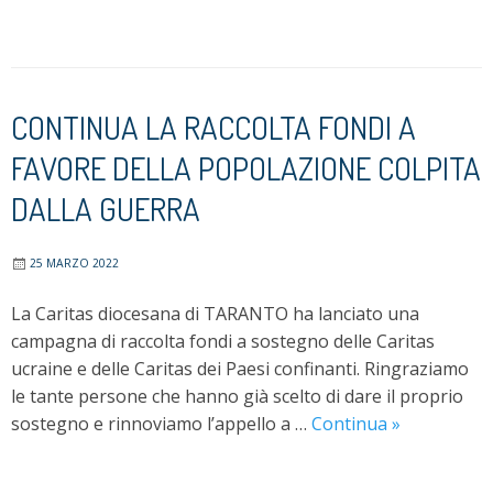
2026
–
Percorso
Selezioni
CONTINUA LA RACCOLTA FONDI A
FAVORE DELLA POPOLAZIONE COLPITA
DALLA GUERRA
25 MARZO 2022
La Caritas diocesana di TARANTO ha lanciato una
campagna di raccolta fondi a sostegno delle Caritas
ucraine e delle Caritas dei Paesi confinanti. Ringraziamo
le tante persone che hanno già scelto di dare il proprio
CONTINUA
sostegno e rinnoviamo l’appello a …
Continua
»
LA
RACCOLTA