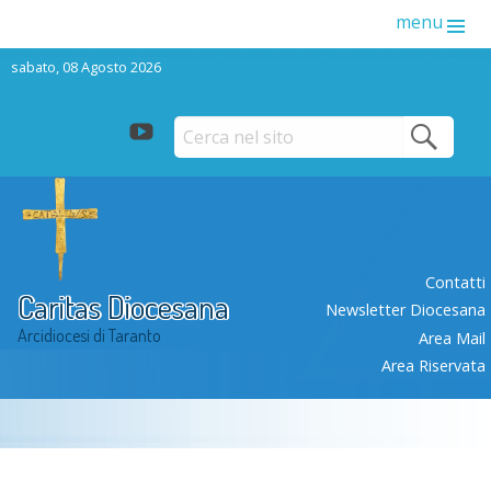
menu
sabato, 08 Agosto 2026
youtube
Skip
to
content
Contatti
Caritas Diocesana
Newsletter Diocesana
Arcidiocesi di Taranto
Area Mail
Area Riservata