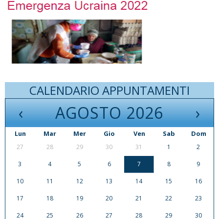
CALENDARIO APPUNTAMENTI
‹
AGOSTO 2026
›
Lun
Mar
Mer
Gio
Ven
Sab
Dom
27
28
29
30
31
1
2
3
4
5
6
7
8
9
10
11
12
13
14
15
16
17
18
19
20
21
22
23
24
25
26
27
28
29
30