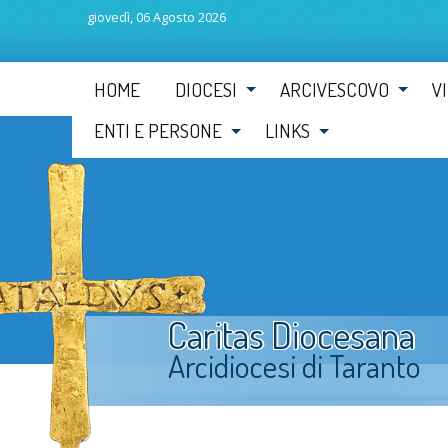
giovedì, 06 Agosto 2026
Skip
HOME
DIOCESI
ARCIVESCOVO
V
to
content
ENTI E PERSONE
LINKS
Caritas Diocesana
Arcidiocesi di Taranto